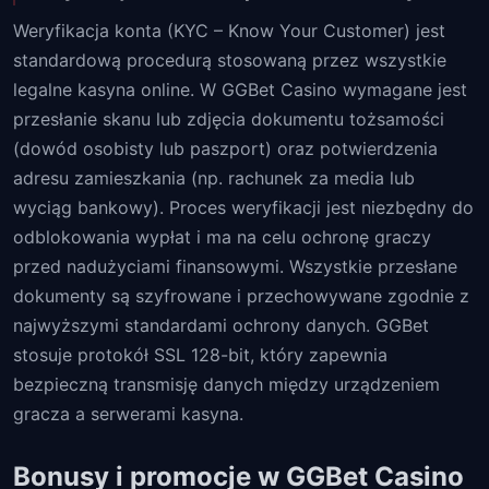
Weryfikacja konta (KYC – Know Your Customer) jest
standardową procedurą stosowaną przez wszystkie
legalne kasyna online. W GGBet Casino wymagane jest
przesłanie skanu lub zdjęcia dokumentu tożsamości
(dowód osobisty lub paszport) oraz potwierdzenia
adresu zamieszkania (np. rachunek za media lub
wyciąg bankowy). Proces weryfikacji jest niezbędny do
odblokowania wypłat i ma na celu ochronę graczy
przed nadużyciami finansowymi. Wszystkie przesłane
dokumenty są szyfrowane i przechowywane zgodnie z
najwyższymi standardami ochrony danych. GGBet
stosuje protokół SSL 128-bit, który zapewnia
bezpieczną transmisję danych między urządzeniem
gracza a serwerami kasyna.
Bonusy i promocje w GGBet Casino