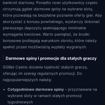
bankroll startowy. Ponadto nowi użytkownicy często
otrzymują
ggbet darmowe spiny
na wybrane sloty,
które pozwalają na bezpłatne poznanie oferty gier. Aby
skorzystać z bonusu powitalnego, wystarczy dokonać
pierwszego depozytu spełniającego minimalne
wymagania kwotowe. Warto pamiętać, że środki
bonusowe podlegają warunkom obrotu, które należy
spełnić przed możliwością wypłaty wygranych.
Darmowe spiny i promocje dla stałych graczy
GGBet Casino docenia lojalność stałych graczy,
oferując im szereg regularnych promocji. Do
najpopularniejszych należą:
Cotygodniowe darmowe spiny
– przyznawane na
wybrane sloty w ramach stałych promocji
tygodniowych