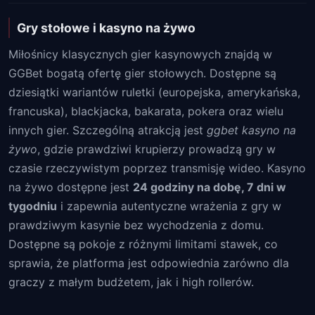
Gry stołowe i kasyno na żywo
Miłośnicy klasycznych gier kasynowych znajdą w
GGBet bogatą ofertę gier stołowych. Dostępne są
dziesiątki wariantów ruletki (europejska, amerykańska,
francuska), blackjacka, bakarata, pokera oraz wielu
innych gier. Szczególną atrakcją jest
ggbet kasyno na
żywo
, gdzie prawdziwi krupierzy prowadzą gry w
czasie rzeczywistym poprzez transmisję wideo. Kasyno
na żywo dostępne jest
24 godziny na dobę, 7 dni w
tygodniu
i zapewnia autentyczne wrażenia z gry w
prawdziwym kasynie bez wychodzenia z domu.
Dostępne są pokoje z różnymi limitami stawek, co
sprawia, że platforma jest odpowiednia zarówno dla
graczy z małym budżetem, jak i high rollerów.