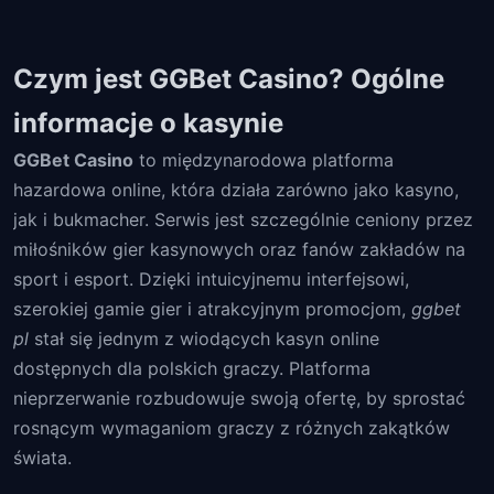
Czym jest GGBet Casino? Ogólne
informacje o kasynie
GGBet Casino
to międzynarodowa platforma
hazardowa online, która działa zarówno jako kasyno,
jak i bukmacher. Serwis jest szczególnie ceniony przez
miłośników gier kasynowych oraz fanów zakładów na
sport i esport. Dzięki intuicyjnemu interfejsowi,
szerokiej gamie gier i atrakcyjnym promocjom,
ggbet
pl
stał się jednym z wiodących kasyn online
dostępnych dla polskich graczy. Platforma
nieprzerwanie rozbudowuje swoją ofertę, by sprostać
rosnącym wymaganiom graczy z różnych zakątków
świata.