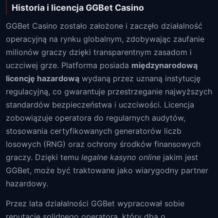
Historia i licencja GGBet Casino
GGBet Casino zostało założone i zaczęło działalność
operacyjną na rynku globalnym, zdobywając zaufanie
milionów graczy dzięki transparentnym zasadom i
uczciwej grze. Platforma posiada
międzynarodową
licencję hazardową
wydaną przez uznaną instytucję
regulacyjną, co gwarantuje przestrzeganie najwyższych
standardów bezpieczeństwa i uczciwości. Licencja
zobowiązuje operatora do regularnych audytów,
stosowania certyfikowanych generatorów liczb
losowych (RNG) oraz ochrony środków finansowych
graczy. Dzięki temu
legalne kasyno online
jakim jest
GGBet, może być traktowane jako wiarygodny partner
hazardowy.
Przez lata działalności GGBet wypracował sobie
reputację solidnego operatora, który dba o