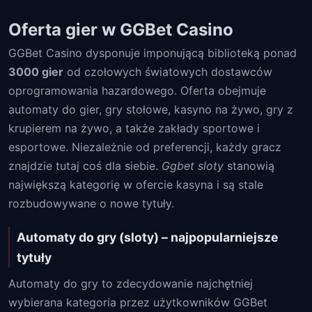
Oferta gier w GGBet Casino
GGBet Casino dysponuje imponującą biblioteką ponad
3000 gier
od czołowych światowych dostawców
oprogramowania hazardowego. Oferta obejmuje
automaty do gier, gry stołowe, kasyno na żywo, gry z
krupierem na żywo, a także zakłady sportowe i
esportowe. Niezależnie od preferencji, każdy gracz
znajdzie tutaj coś dla siebie.
Ggbet sloty
stanowią
największą kategorię w ofercie kasyna i są stale
rozbudowywane o nowe tytuły.
Automaty do gry (sloty) – najpopularniejsze
tytuły
Automaty do gry to zdecydowanie najchętniej
wybierana kategoria przez użytkowników GGBet