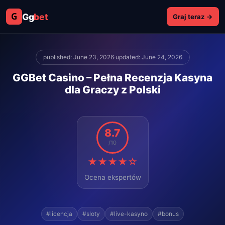
G
Gg
bet
Graj teraz →
published: June 23, 2026
·
updated: June 24, 2026
GGBet Casino – Pełna Recenzja Kasyna
dla Graczy z Polski
8.7
/10
★★★★☆
Ocena ekspertów
#licencja
#sloty
#live-kasyno
#bonus